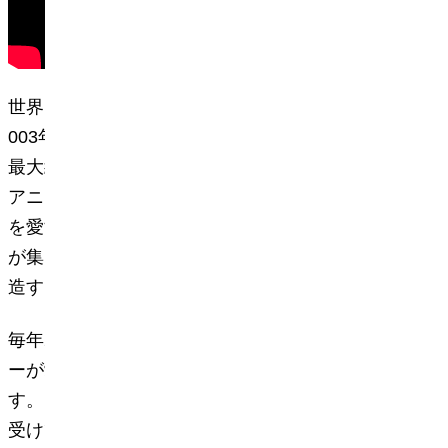
世界コスプレサミット（略称：コスサミ）は、2
003年から始まり2025年で23回目を迎える世界
最大級のコスプレフェスティバルです。日本の
アニメ・漫画・ゲームなどのポップカルチャー
を愛する「コスプレイヤー・コスプレファン」
が集まり、新しい形の国際交流・文化交流を創
造するイベントとして開催しています。
毎年20万人以上の人々、世界中のコスプレイヤ
ーが愛知県名古屋市に集い、交流を深めていま
す。自治体・行政・在外公館からのサポートを
受けていることも特徴のひとつです。 開催を重