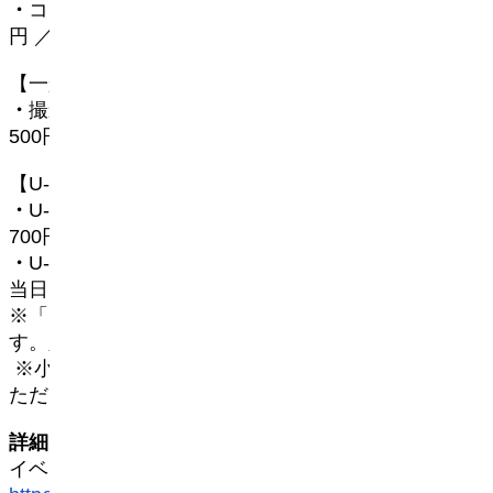
・
コスプレチケット（男女共通）：前売 2,500
円 ／ 当日 3,000円
【一般・カメラマン参加】
・
撮影・見学チケット：前売 2,000円 ／ 当日 2,
500円
【U-18 更衣室利用】
・
U-18 コスプレチケット（男女共通）：前売 1,
700円 ／ 当日 2,200円
・
U-18 撮影・見学チケット：前売 1,300円 ／ 
当日 1,800円
※「U-18チケット」は18歳以下の方が対象で
す。入場時に年齢確認を行う場合があります。
 ※小学生以下は保護者同伴でご参加・ご入場い
ただけます（4歳以上はチケットが必要です）。
詳細・チケット購入
イベント詳細はこちら（WCS公式サイト）