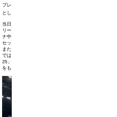
プレサミット2025」の公式アフターパーティー
として実施するコスプレイベントです。
当日は、最大収容人数1万7,000人を誇る最新ア
リーナを撮影スポットとして特別開放。アリー
ナ中央のステージ撮影や、館内各所でのフォト
セッションをお楽しみいただけます。
また、アリーナ中央のセンターハングビジョン
では「ワールドコスプレチャンピオンシップ20
25」のダイジェスト映像を上映し、大会の熱狂
をもう一度体感できる内容となっています。