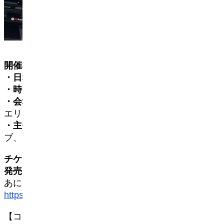
開催概要
・日程
：2025年8月24日（日）
・時間
：11:00〜18:00
・会場
：IGアリーナ（名古屋市北区・名城公園
エリア）
・主催
：株式会社NTTドコモ・スタジオ＆ライ
ブ、IGアリーナ、株式会社WCS
チケット情報
発売日
：2025年8月14日（木）よりチケットぴ
あにて販売開始
https://w.pia.jp/t/worldcosplaysummit/
【コスプレ参加（更衣室利用）】