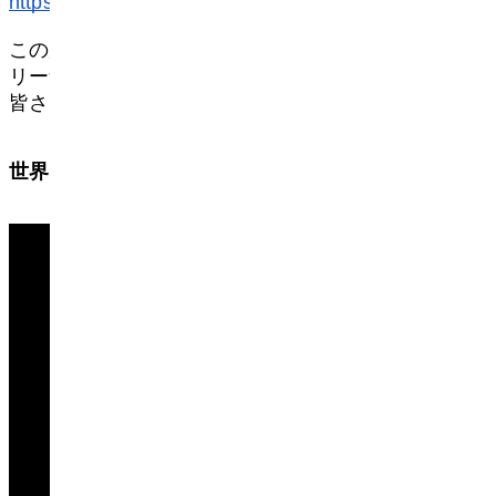
https://worldcosplaysummit.jp/activity/ig-arena/
この夏、世界コスプレサミットの熱狂を、IGア
リーナで再び体験してください。
皆さまのご来場を心よりお待ちしております。
世界コスプレサミットとは