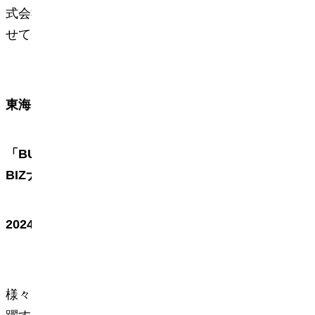
式会社愛知国際アリーナ副社長・石村が出演さ
せていただきます。
東海ラジオ「LIFE HACKERS!」番組内
「BUSINESS
CRUISING supported by 中日
BIZナビ」コーナー
2024年1月22日（月）12：10～12：18頃
様々なアーティストの楽曲制作やREMIXでも活