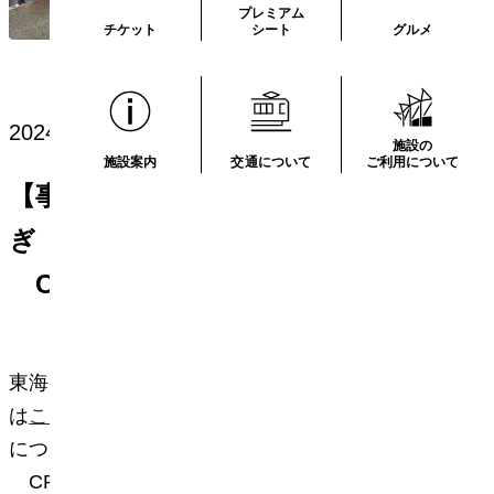
プレミアム
チケット
シート
グルメ
2024.01.19
施設の
施設案内
交通について
ご利用について
【事前告知】2024年1月22日正午過
ぎ 東海ラジオ出演～BUSINESS
CRUISING～
東海ラジオの番組「LIFE HACKERS !」（詳細
は
こちら
）にて、東海エリアの経済の最新動向
についてナビゲートするコーナー「BUSINESS
CRUISING supported by 中日BIZナビ」に株