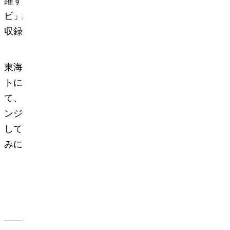
躍するラジオDJ・南城大輔氏、「中日BIZナ
ビ」編集長・大森準氏にお迎えいただき今週、
収録を行いました。
東海エリアで活躍するビジネスパーソンをゲス
トに迎えるというコーナーコンセプトにおい
て、当社が愛知県でアリーナビジネスにチャレ
ンジする想いや実現したい世界、魅力を引き出
していただきました。 1月22日の放送をお楽し
みにお待ちください。