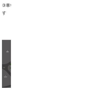
③
車いす
駐車
場
内へは警備員がご案内いたしま
す