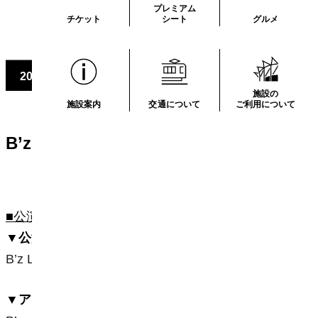
プレミアム
チケット
シート
グルメ
6.13
6.14
2026
（土）
・
（日）
施設の
施設案内
交通について
ご利用について
B’z LIVE-GYM 2026 -FYOP＋-
■公演概要■
▼公演名
B’z LIVE-GYM 2026 -FYOP＋-
▼アーティスト