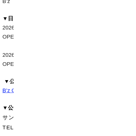
B’z
▼日時
2026年6
月13日（土）
OPEN / START
：
15:30 / 17:00
2026年6
月14日（日）
OPEN / START
：
15:30 / 17:00
▼
公式サイト
B’z Official Website
▼公演に関するお問い合わせ先
サンデーフォークプロモーション
TEL：052-320-9100（12:00〜18:00）