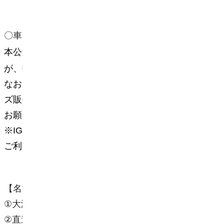
〇
車いす駐車場について
本公演では車椅子駐車場をご用意しております
が、数が非常に限られております。
なお、駐車場の予約は承っておりません（グッ
ズ販売開始時間からの先着順）。予めご了承を
お願いいたします。
※IGアリーナへお越しの際は、公共交通機関を
ご利用いただきますよう、お願いいたします。
【名古屋城方面からのご来場の場合】
①
大津通「名城公園北」信号を左折
②
直進し、右手に野球
場
が見えたら左折