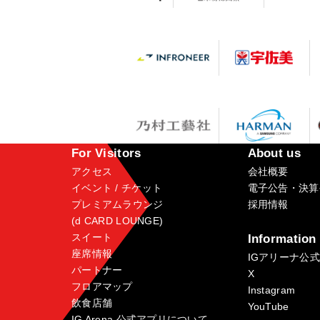
For Visitors
About us
アクセス
会社概要
イベント / チケット
電子公告・決算
プレミアムラウンジ
採用情報
(d CARD LOUNGE)
スイート
Information
座席情報
IGアリーナ公
パートナー
X
フロアマップ
Instagram
飲食店舗
YouTube
IG Arena 公式アプリについて