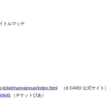
世界タイトルマッチ
-ticket/naoyainoue/index.html
（d CARD 公式サイト
560645
（チケットぴあ）