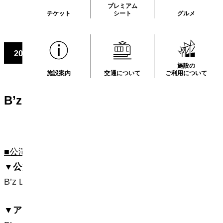
プレミアム
チケット
シート
グルメ
6.13
6.14
2026
（土）
・
（日）
施設の
施設案内
交通について
ご利用について
B’z LIVE-GYM 2026 -FYOP＋-
■公演概要■
▼公演名
B’z LIVE-GYM 2026 -FYOP＋-
▼アーティスト