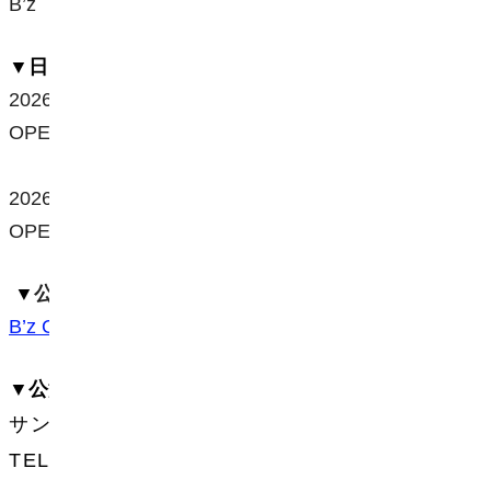
B’z
▼日時
2026年6
月13日（土）
OPEN / START
：
15:30 / 17:00
2026年6
月14日（日）
OPEN / START
：
15:30 / 17:00
▼
公式サイト
B’z Official Website
▼公演に関するお問い合わせ先
サンデーフォークプロモーション
TEL：052-320-9100（12:00〜18:00）