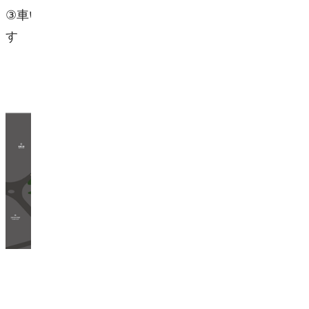
③
車いす
駐車
場
内へは警備員がご案内いたしま
す