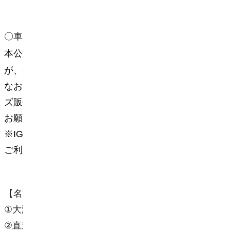
〇
車いす駐車場について
本公演では車椅子駐車場をご用意しております
が、数が非常に限られております。
なお、駐車場の予約は承っておりません（グッ
ズ販売開始時間からの先着順）。予めご了承を
お願いいたします。
※IGアリーナへお越しの際は、公共交通機関を
ご利用いただきますよう、お願いいたします。
【名古屋城方面からのご来場の場合】
①
大津通「名城公園北」信号を左折
②
直進し、右手に野球
場
が見えたら左折